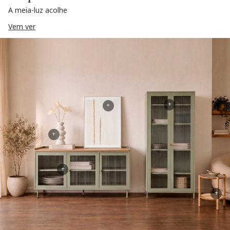
A meia-luz acolhe
Vem ver
+
+
+
+
+