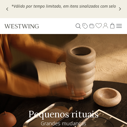
Escolha seu VOUCHER e ganhe até 30% OFF*: use
MOVEL30,
TEXTIL30 OU DECOR20
Pequenos rituais
Grandes mudanças