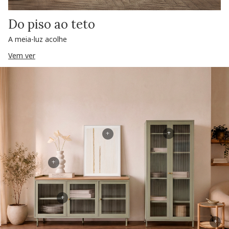
Do piso ao teto
A meia-luz acolhe
Vem ver
+
+
+
+
+