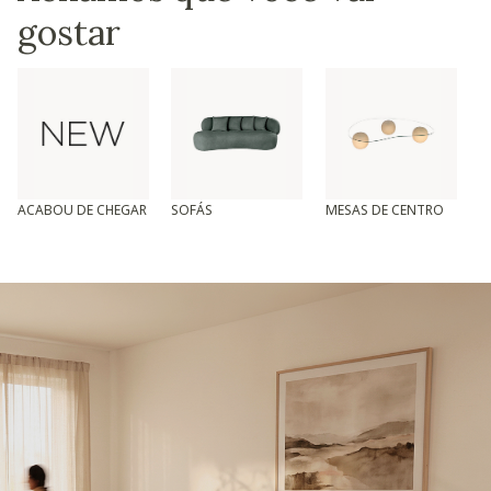
gostar
ACABOU DE CHEGAR
SOFÁS
MESAS DE CENTRO
T