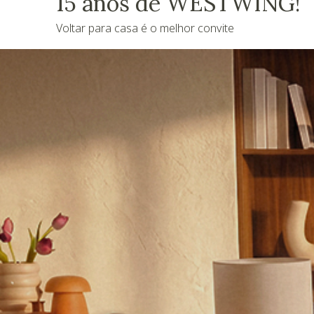
15 anos de WESTWING!
Voltar para casa é o melhor convite