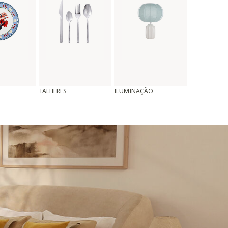
TALHERES
ILUMINAÇÃO
ALMOFADAS