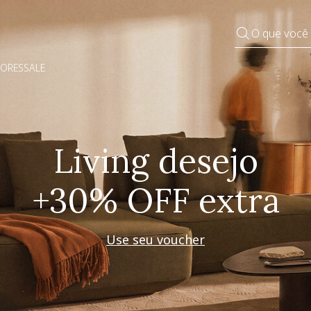
O que você
DORES
SALE
Pequenos rituais
Grandes mudanças
Decorar