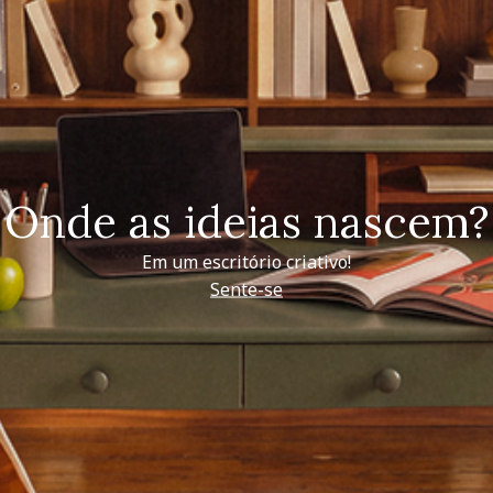
Onde as ideias nascem?
Em um escritório criativo!
Sente-se