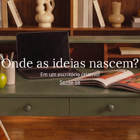
Onde as ideias nascem?
Em um escritório criativo!
Sente-se