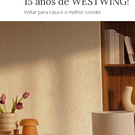
15 anos de WESTWING!
Voltar para casa é o melhor convite