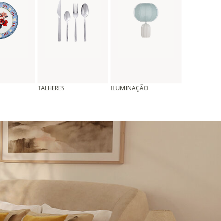
TALHERES
ILUMINAÇÃO
ALMOFADAS