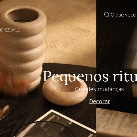
O que você
DORES
SALE
Pequenos rituais
Grandes mudanças
Decorar