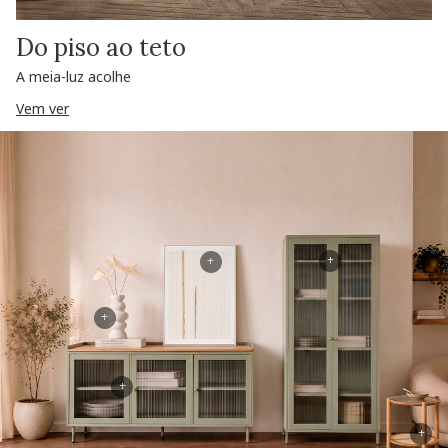
Do piso ao teto
A meia-luz acolhe
Vem ver
+
+
+
+
+