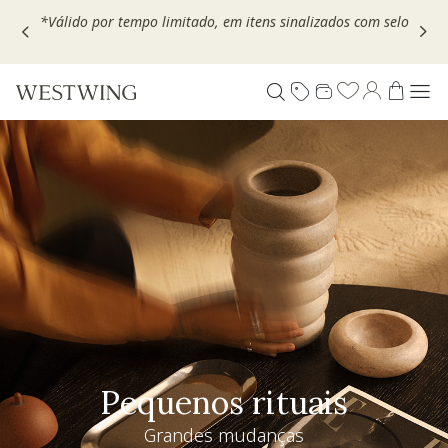
Escolha seu VOUCHER e ganhe até 30% OFF*: use
MOVEL30,
TEXTIL30 OU DECOR20
Pequenos rituais
Grandes mudanças