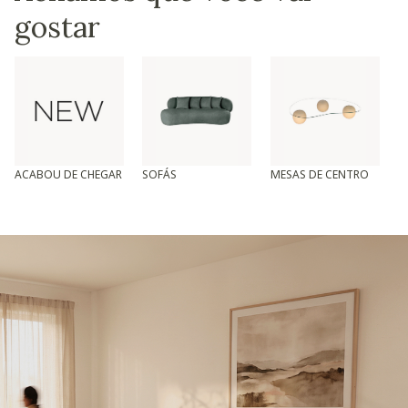
gostar
ACABOU DE CHEGAR
SOFÁS
MESAS DE CENTRO
T