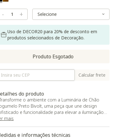
Selected
Variant Size
Variant Size
-
+
Uso de DECOR20 para 20% de desconto em
produtos selecionados de Decoração.
Produto Esgotado
Calcular frete
etalhes do produto
 Transforme o ambiente com a Luminária de Chão
ogumelo Preto Bivolt, uma peça que une design
ofisticado e funcionalidade para elevar a iluminação
a sala, do quarto ou até do banheiro;
er mais
 Com um formato elegante e contemporâneo, esta
uminária é ideal para compor sua decoração com
edidas e informações técnicas
uzes e criar uma atmosfera acolhedora e charmosa;