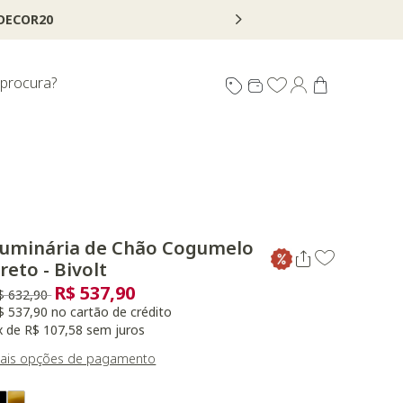
 procura?
uminária de Chão Cogumelo
reto - Bivolt
R$ 537,90
reço reduzido de
para
$ 632,90
$ 537,90 no cartão de crédito
x de R$ 107,58 sem juros
ais opções de pagamento
ariant Real Color