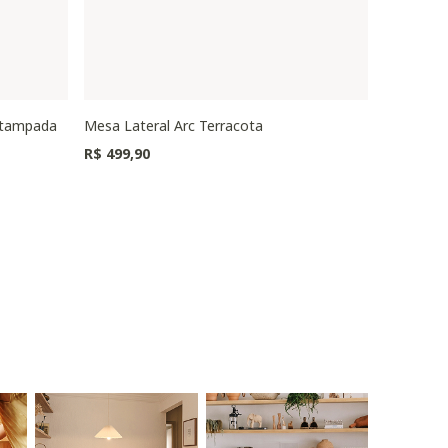
stampada
Mesa Lateral Arc Terracota
Puff Oval
Preço redu
R$ 499,90
R$ 1.149,0