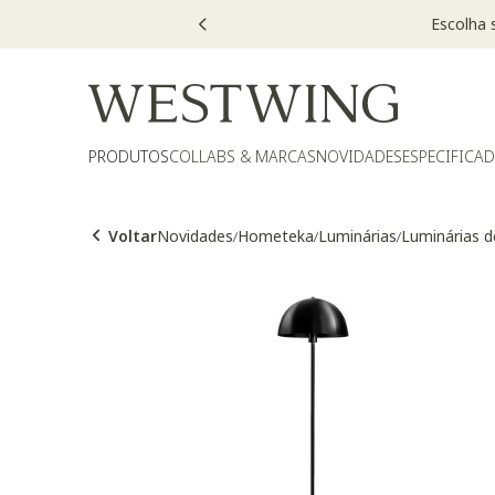
PRODUTOS
COLLABS & MARCAS
NOVIDADES
ESPECIFICA
Voltar
Novidades
Hometeka
Luminárias
Luminárias 
/
/
/