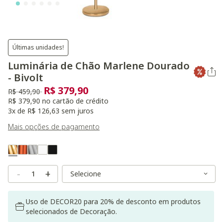
Últimas unidades!
Luminária de Chão Marlene Dourado
- Bivolt
R$ 379,90
Preço reduzido de
para
R$ 459,90
R$ 379,90 no cartão de crédito
3x de R$ 126,63 sem juros
Mais opções de pagamento
Variant Real Color
Selected
Variant Size
Variant Size
-
+
Uso de DECOR20 para 20% de desconto em produtos
selecionados de Decoração.