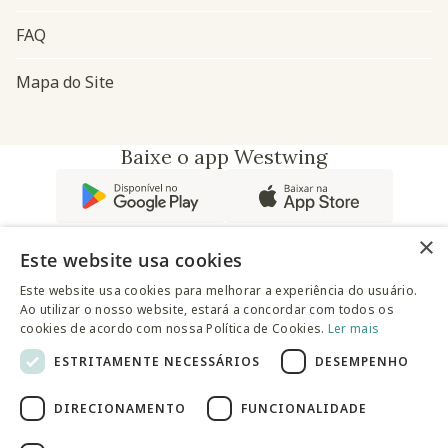
FAQ
Mapa do Site
Baixe o app Westwing
×
Este website usa cookies
Este website usa cookies para melhorar a experiência do usuário.
Ao utilizar o nosso website, estará a concordar com todos os
@westwingbr
cookies de acordo com nossa Política de Cookies.
Ler mais
ESTRITAMENTE NECESSÁRIOS
DESEMPENHO
Somos uma empresa certificada
DIRECIONAMENTO
FUNCIONALIDADE
© 2025 Westwing Comércio Varejista S.A WESTWING
COMÉRCIO VAREJISTA S.A CNPJ: 14.776.142/0001-50 Endereço: