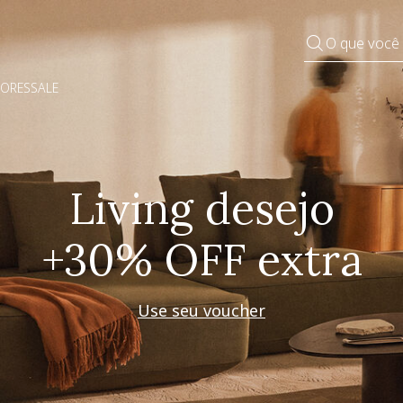
O que você
DORES
SALE
Pequenos rituais
Grandes mudanças
Decorar