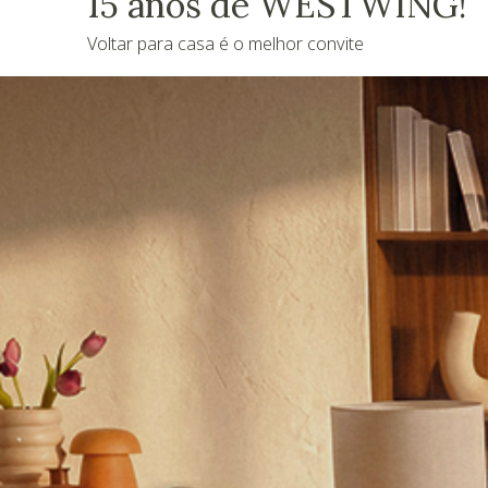
15 anos de WESTWING!
Voltar para casa é o melhor convite