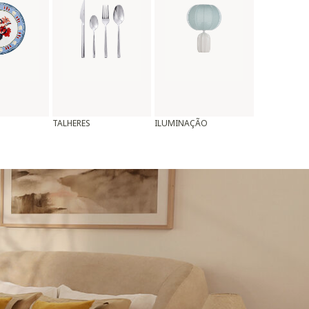
TALHERES
ILUMINAÇÃO
ALMOFADAS