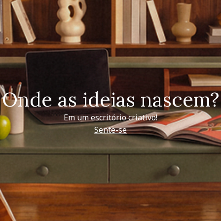
Onde as ideias nascem?
Em um escritório criativo!
Sente-se