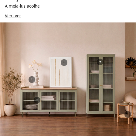
A meia-luz acolhe
Vem ver
+
+
+
+
+