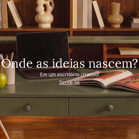
Onde as ideias nascem?
Em um escritório criativo!
Sente-se