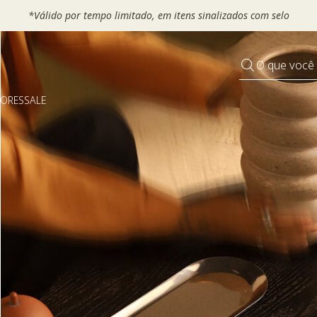
 seu VOUCHER e ganhe até 30% OFF*: use
MOVEL30, TEXTIL30 OU
O que você
DORES
SALE
Pequenos rituais
Grandes mudanças
Decorar