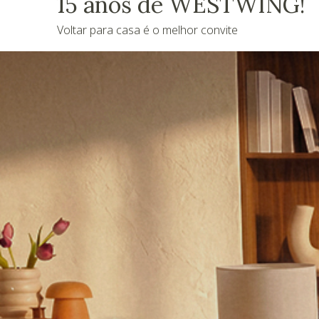
15 anos de WESTWING!
Voltar para casa é o melhor convite