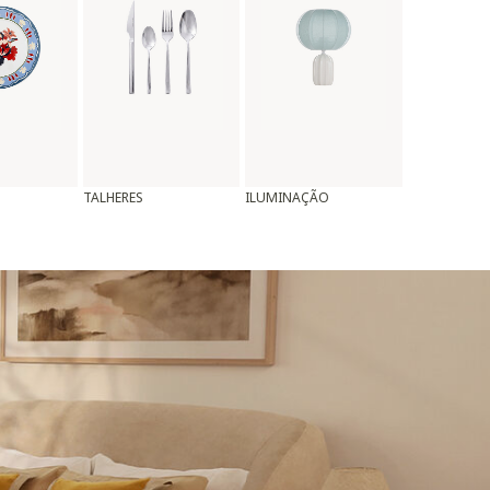
TALHERES
ILUMINAÇÃO
ALMOFADAS