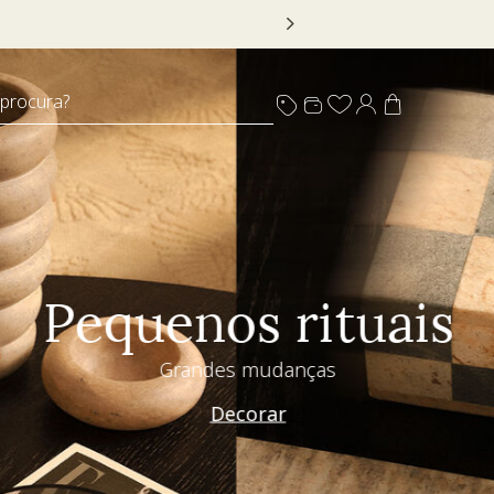
 DECOR20
 procura?