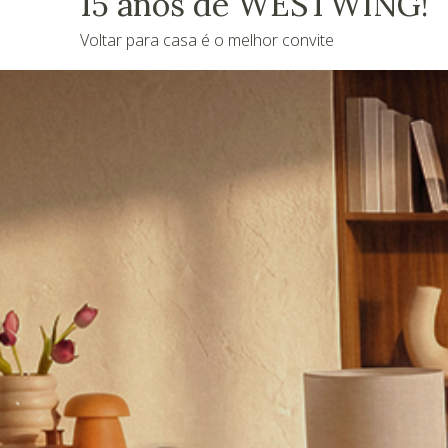
15 anos de WESTWING!
Voltar para casa é o melhor convite