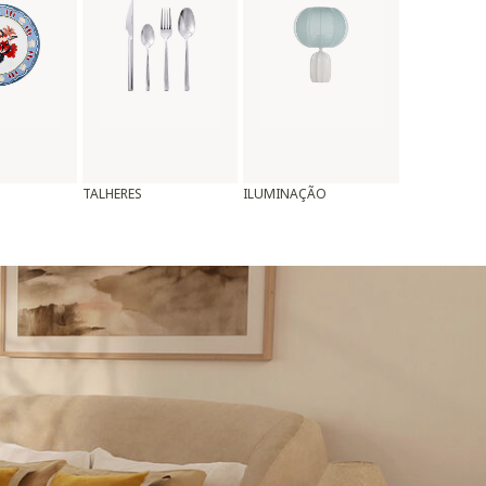
TALHERES
ILUMINAÇÃO
ALMOFADAS