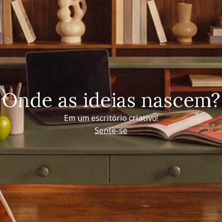
Onde as ideias nascem?
Em um escritório criativo!
Sente-se