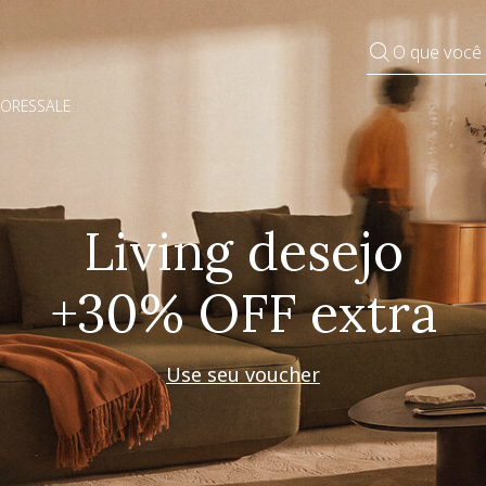
O que você
DORES
SALE
Pequenos rituais
Grandes mudanças
Decorar