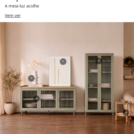
A meia-luz acolhe
Vem ver
+
+
+
+
+