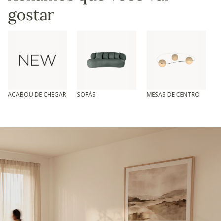
gostar
ACABOU DE CHEGAR
SOFÁS
MESAS DE CENTRO
T