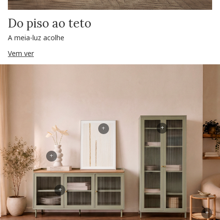
Do piso ao teto
A meia-luz acolhe
Vem ver
+
+
+
+
+