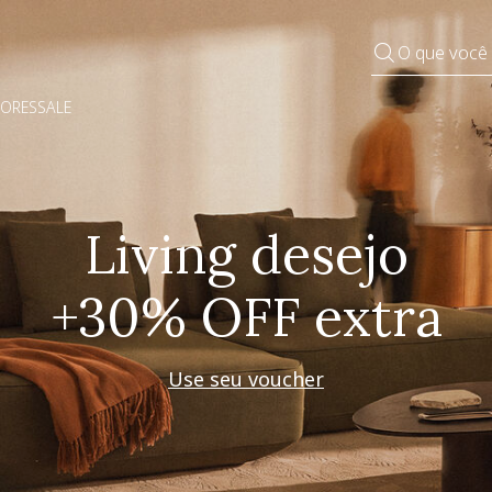
O que você
DORES
SALE
Pequenos rituais
Grandes mudanças
Decorar