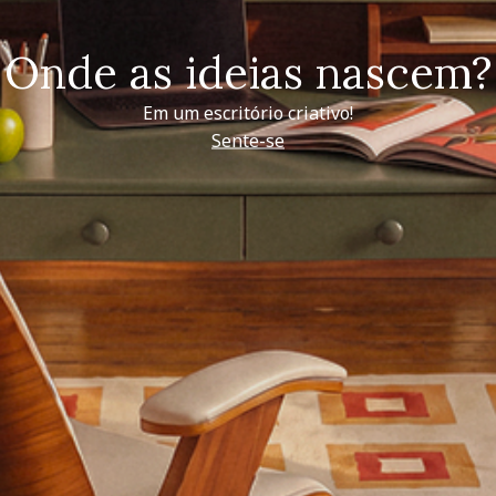
Onde as ideias nascem?
Em um escritório criativo!
Sente-se