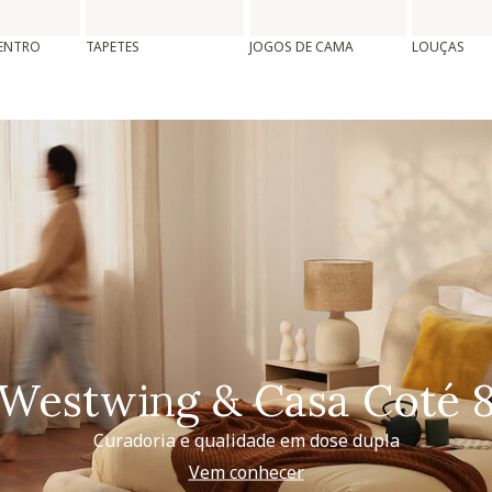
CENTRO
TAPETES
JOGOS DE CAMA
LOUÇAS
Westwing & Casa Coté 
Curadoria e qualidade em dose dupla
Vem conhecer