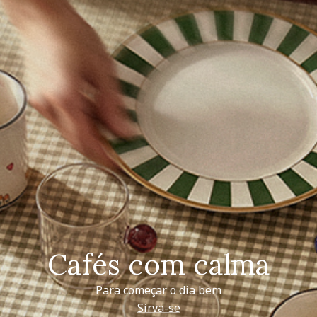
Cafés com calma
Para começar o dia bem
Sirva-se