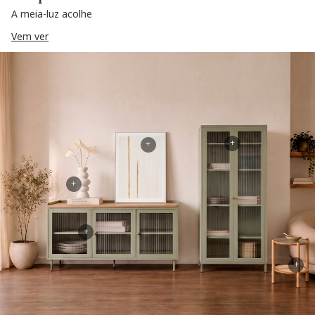
A meia-luz acolhe
Vem ver
+
+
+
+
+