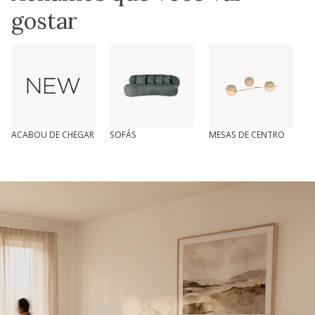
gostar
ACABOU DE CHEGAR
SOFÁS
MESAS DE CENTRO
T