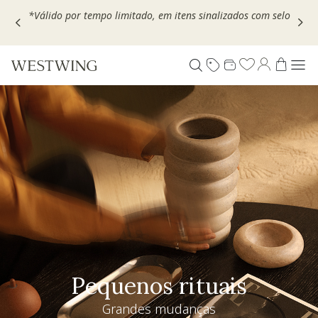
Escolha seu VOUCHER e ganhe até 30% OFF*: use
MOVEL30,
TEXTIL30 OU DECOR20
Pequenos rituais
Grandes mudanças