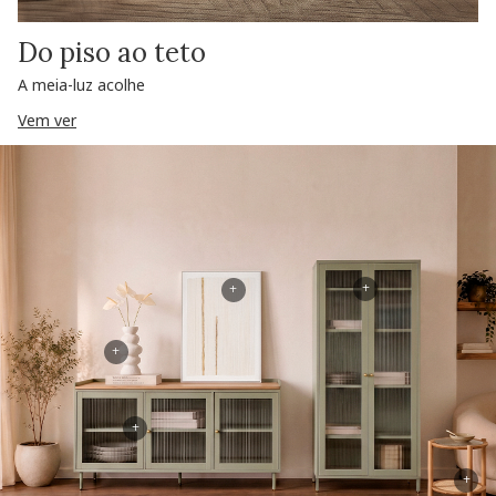
Do piso ao teto
A meia-luz acolhe
Vem ver
+
+
+
+
+