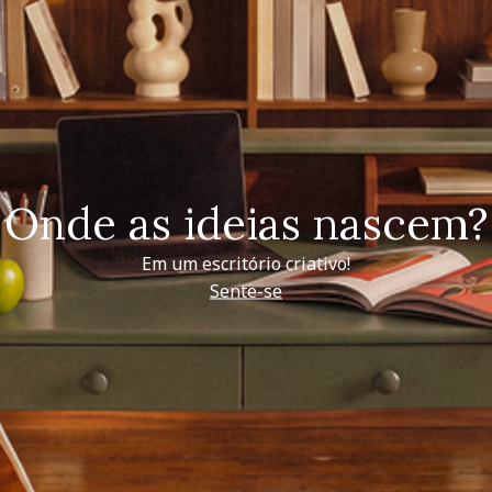
Onde as ideias nascem?
Em um escritório criativo!
Sente-se