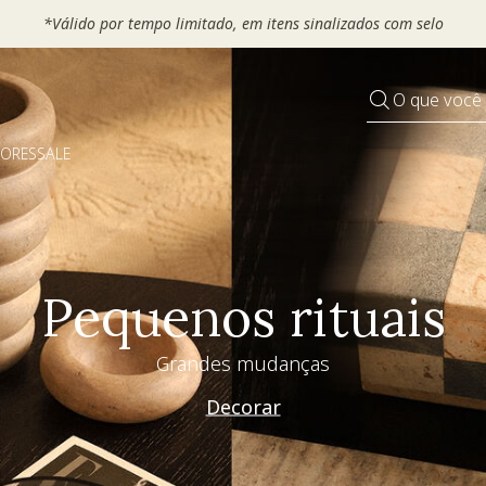
*Válido por tempo limitado, em itens sinalizados com selo
O que você
DORES
SALE
Pequenos rituais
Grandes mudanças
Decorar