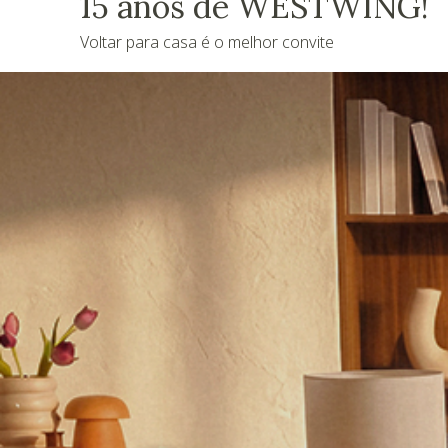
15 anos de WESTWING!
Voltar para casa é o melhor convite