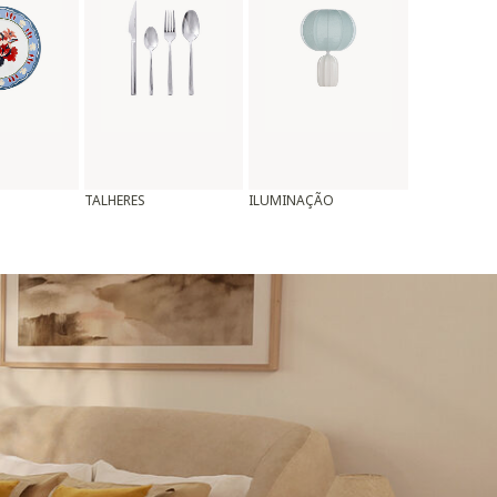
TALHERES
ILUMINAÇÃO
ALMOFADAS