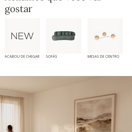
gostar
ACABOU DE CHEGAR
SOFÁS
MESAS DE CENTRO
T