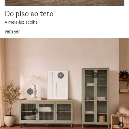
Do piso ao teto
A meia-luz acolhe
Vem ver
+
+
+
+
+