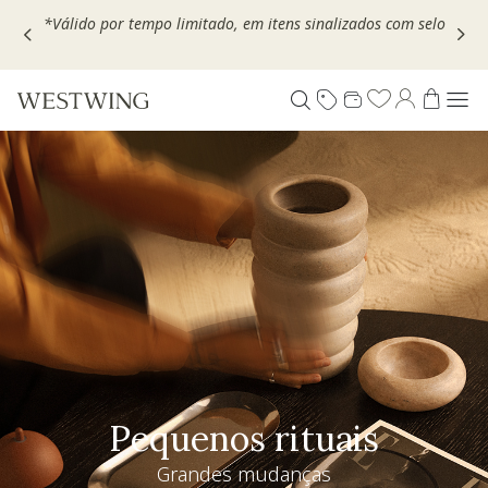
Escolha seu VOUCHER e ganhe até 30% OFF*: use
MOVEL30,
TEXTIL30 OU DECOR20
Pequenos rituais
Grandes mudanças