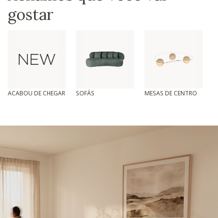
gostar
ACABOU DE CHEGAR
SOFÁS
MESAS DE CENTRO
T