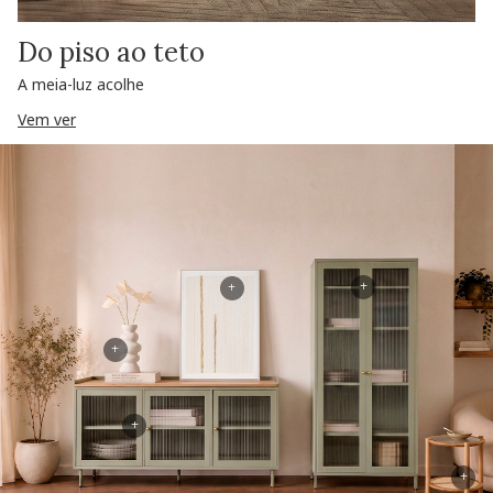
Do piso ao teto
A meia-luz acolhe
Vem ver
+
+
+
+
+