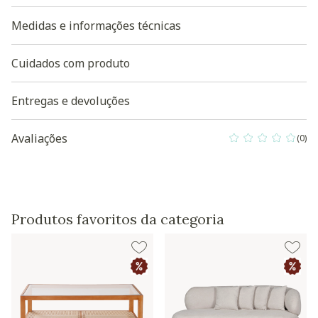
Medidas e informações técnicas
Cuidados com produto
Entregas e devoluções
Avaliações
(0)
0 out of 5 Custo
Produtos favoritos da categoria