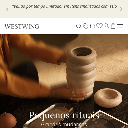
Escolha seu VOUCHER e ganhe até 30% OFF*: use
MOVEL30,
TEXTIL30 OU DECOR20
Pequenos rituais
Grandes mudanças