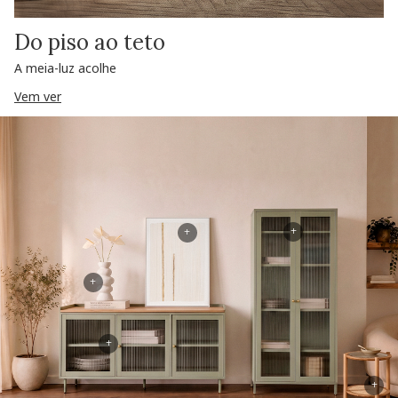
Do piso ao teto
A meia-luz acolhe
Vem ver
+
+
+
+
+