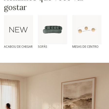
gostar
ACABOU DE CHEGAR
SOFÁS
MESAS DE CENTRO
T