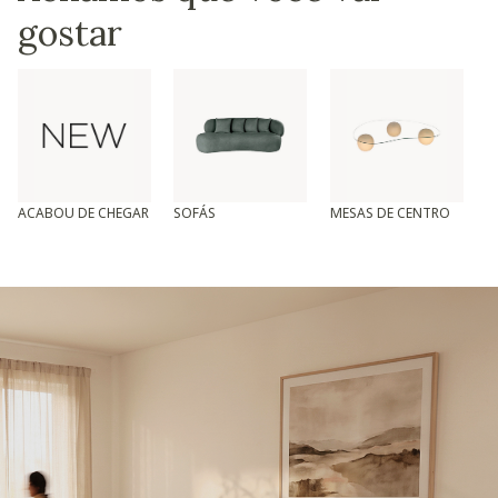
gostar
ACABOU DE CHEGAR
SOFÁS
MESAS DE CENTRO
T