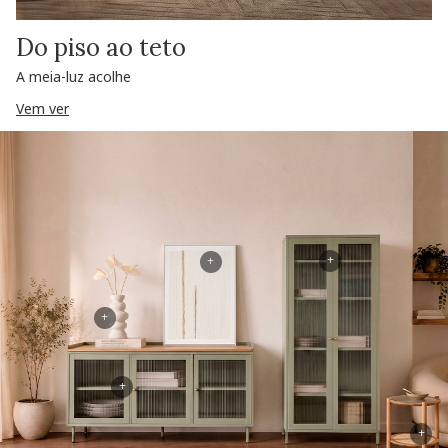
Do piso ao teto
A meia-luz acolhe
Vem ver
+
+
+
+
+