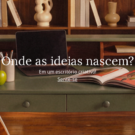
Onde as ideias nascem?
Em um escritório criativo!
Sente-se