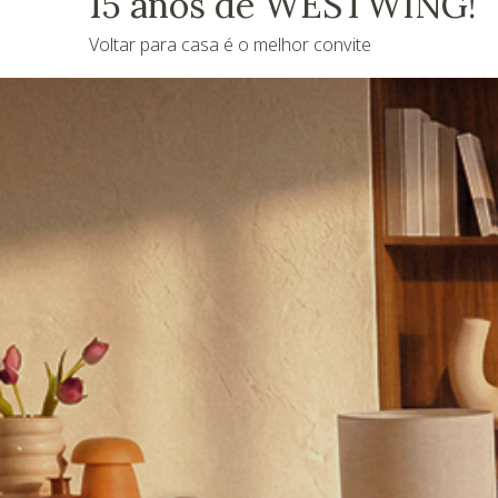
15 anos de WESTWING!
Voltar para casa é o melhor convite