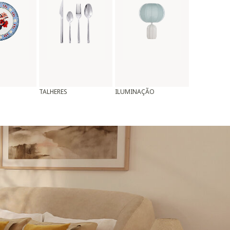
TALHERES
ILUMINAÇÃO
ALMOFADAS