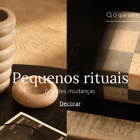
O que você
DORES
SALE
Pequenos rituais
Grandes mudanças
Decorar