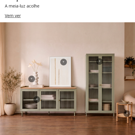
A meia-luz acolhe
Vem ver
+
+
+
+
+