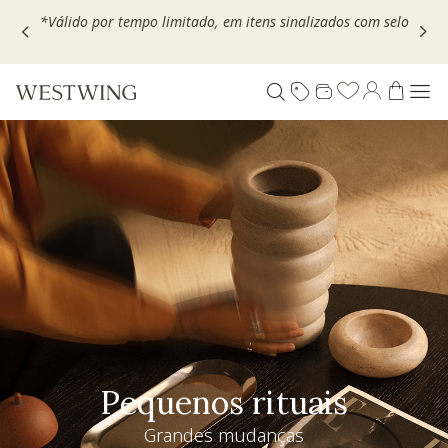
Escolha seu VOUCHER e ganhe até 30% OFF*: use
MOVEL30,
TEXTIL30 OU DECOR20
Pequenos rituais
Grandes mudanças