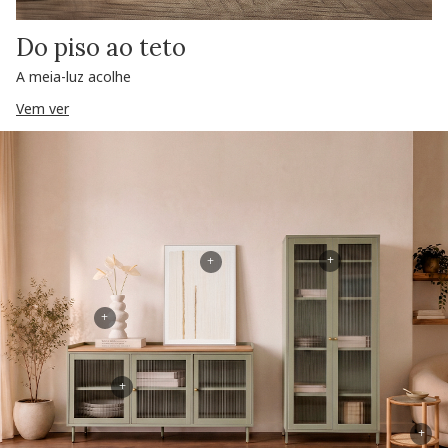
Do piso ao teto
A meia-luz acolhe
Vem ver
+
+
+
+
+