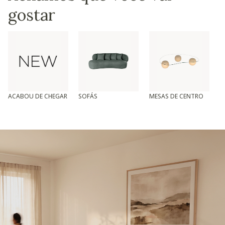
gostar
ACABOU DE CHEGAR
SOFÁS
MESAS DE CENTRO
T