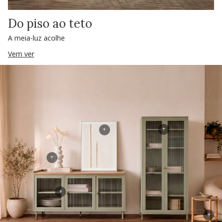
Do piso ao teto
A meia-luz acolhe
Vem ver
+
+
+
+
+