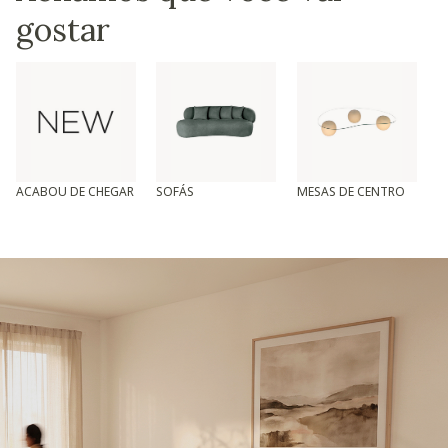
gostar
ACABOU DE CHEGAR
SOFÁS
MESAS DE CENTRO
T