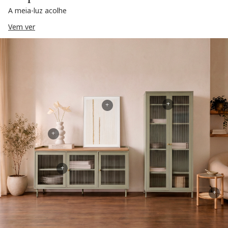
A meia-luz acolhe
Vem ver
+
+
+
+
+