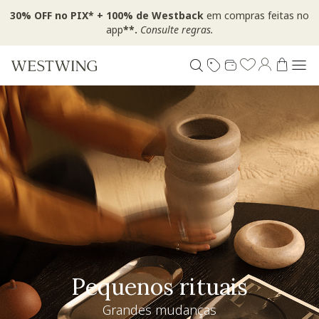
30% OFF no PIX* + 100% de Westback
em compras feitas no
app
**.
Consulte regras.
Pequenos rituais
Grandes mudanças