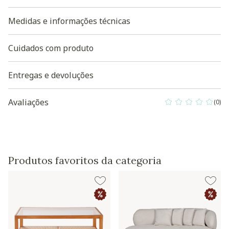
Medidas e informações técnicas
Cuidados com produto
Entregas e devoluções
Avaliações
(0)
0 out of 5 Custo
Produtos favoritos da categoria