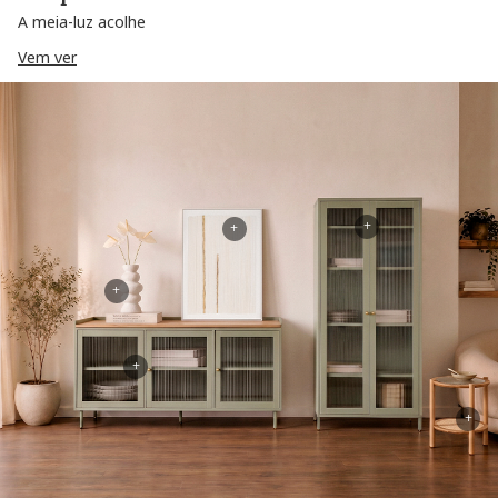
A meia-luz acolhe
Vem ver
+
+
+
+
+