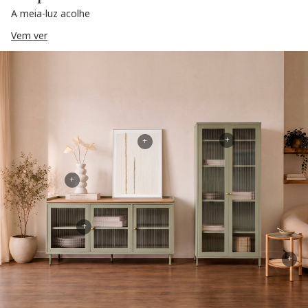
A meia-luz acolhe
Vem ver
+
+
+
+
+