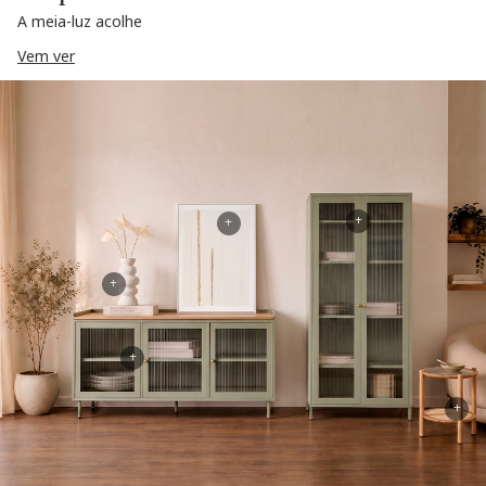
A meia-luz acolhe
Vem ver
+
+
+
+
+