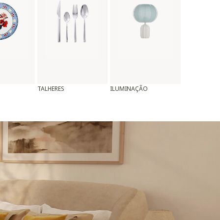
TALHERES
ILUMINAÇÃO
ALMOFADAS