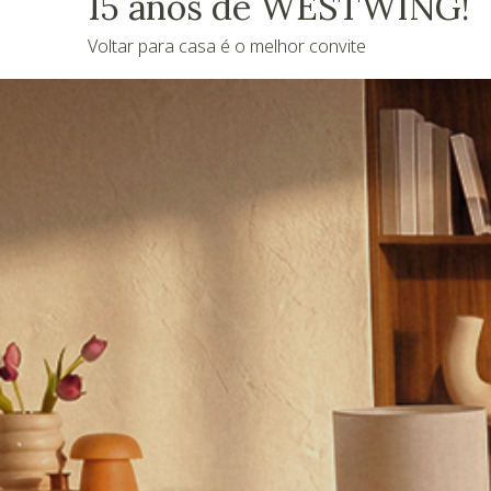
15 anos de WESTWING!
Voltar para casa é o melhor convite