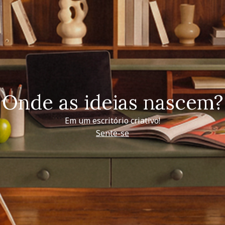
Onde as ideias nascem?
Em um escritório criativo!
Sente-se