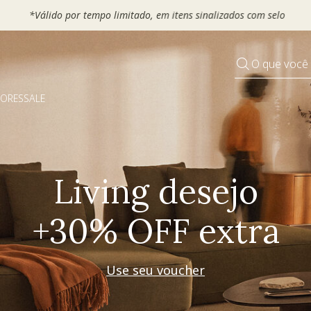
 seu VOUCHER e ganhe até 30% OFF*: use
MOVEL30, TEXTIL30 OU
O que você
DORES
SALE
Pequenos rituais
Grandes mudanças
Decorar