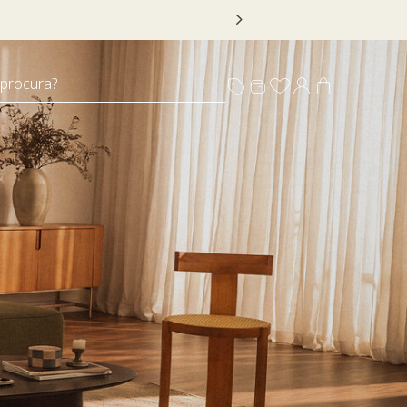
 DECOR20
 procura?