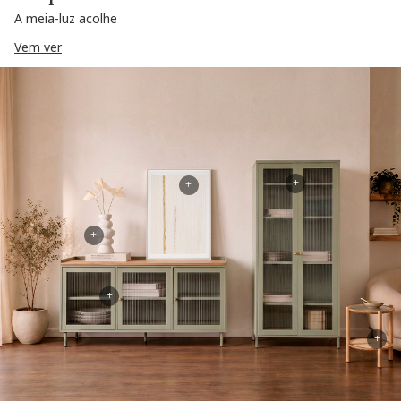
A meia-luz acolhe
Vem ver
+
+
+
+
+