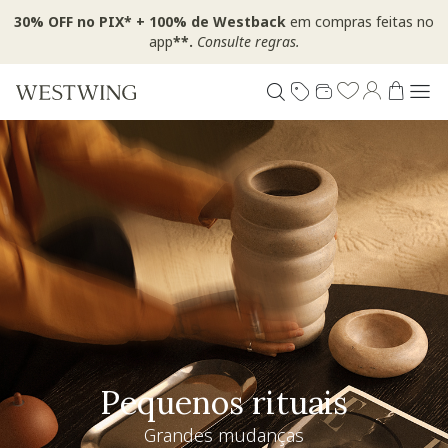
30% OFF no PIX* + 100% de Westback
em compras feitas no
app
**.
Consulte regras.
Especial Dia dos Pais
Westwing + @_nathaliacandelaria