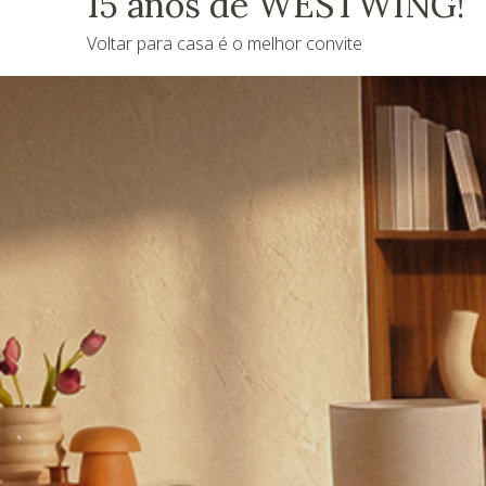
15 anos de WESTWING!
Voltar para casa é o melhor convite