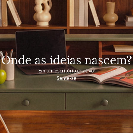
Onde as ideias nascem?
Em um escritório criativo!
Sente-se