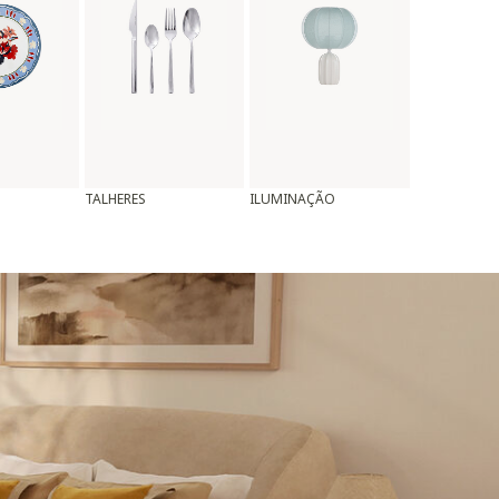
TALHERES
ILUMINAÇÃO
ALMOFADAS