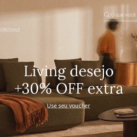
O que você
DORES
SALE
Pequenos rituais
Grandes mudanças
Decorar