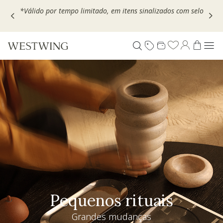
Escolha seu VOUCHER e ganhe até 30% OFF*: use
MOVEL30,
TEXTIL30 OU DECOR20
Pequenos rituais
Grandes mudanças