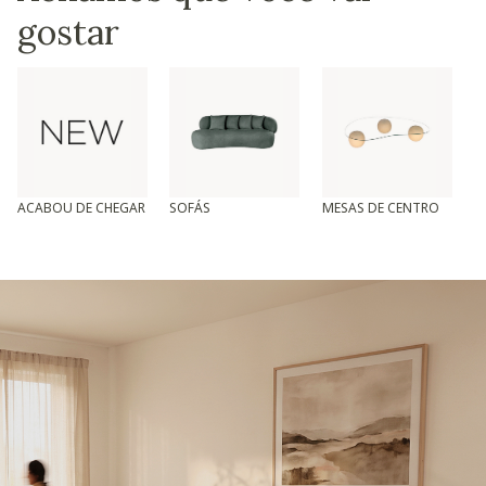
gostar
ACABOU DE CHEGAR
SOFÁS
MESAS DE CENTRO
T