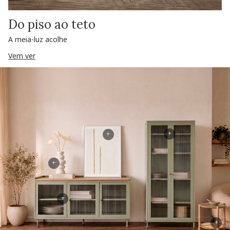
Do piso ao teto
A meia-luz acolhe
Vem ver
+
+
+
+
+