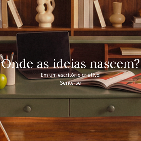
Onde as ideias nascem?
Em um escritório criativo!
Sente-se