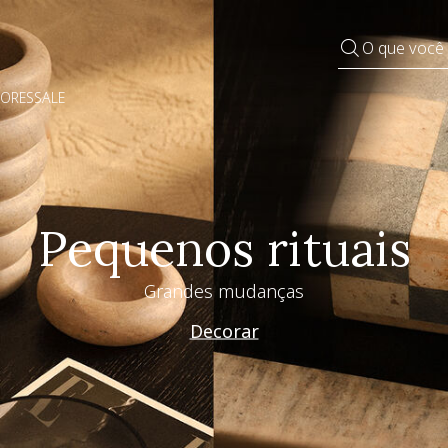
O que você
DORES
SALE
Especial Dia dos P
Westwing + @_nathaliacandelaria
Vem ver