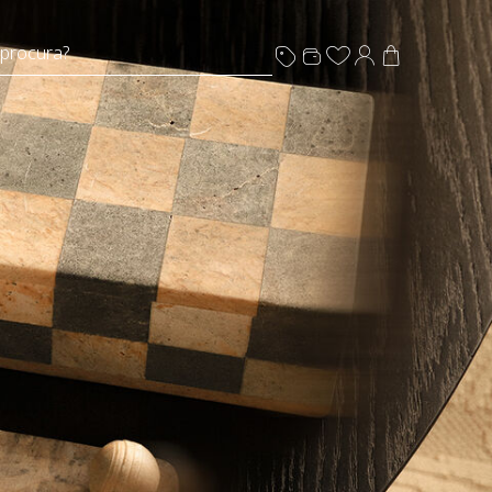
 procura?
ais