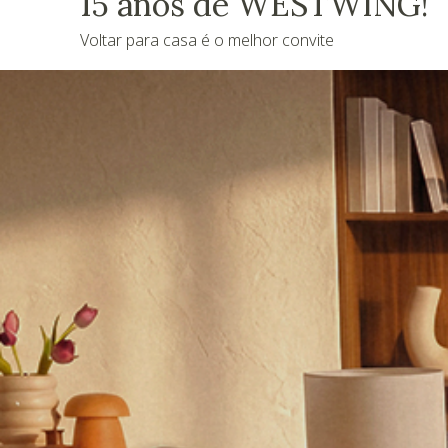
15 anos de WESTWING!
Voltar para casa é o melhor convite