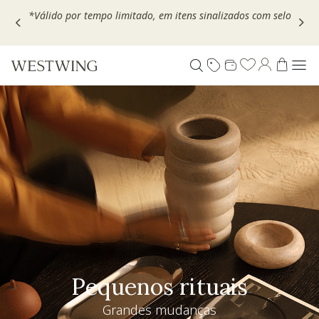
Escolha seu VOUCHER e ganhe até 30% OFF*: use
MOVEL30,
TEXTIL30 OU DECOR20
Pequenos rituais
Grandes mudanças