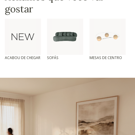
gostar
ACABOU DE CHEGAR
SOFÁS
MESAS DE CENTRO
T