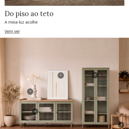
Do piso ao teto
A meia-luz acolhe
Vem ver
+
+
+
+
+