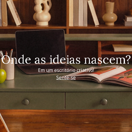
Onde as ideias nascem?
Em um escritório criativo!
Sente-se