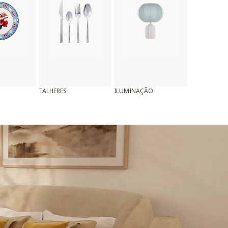
TALHERES
ILUMINAÇÃO
ALMOFADAS