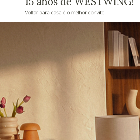
15 anos de WESTWING!
Voltar para casa é o melhor convite