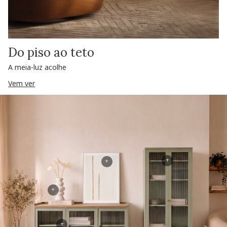
Do piso ao teto
A meia-luz acolhe
Vem ver
+
+
+
+