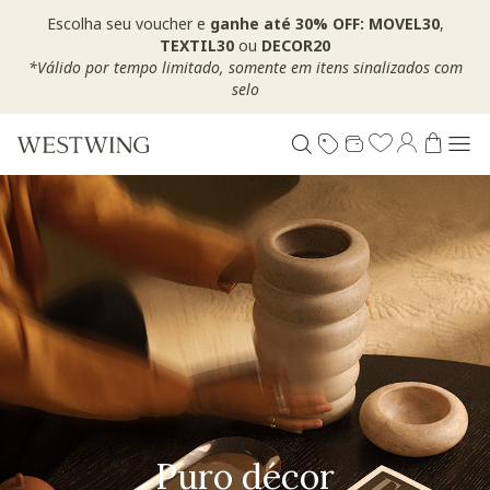
Escolha seu voucher e
ganhe até 30% OFF: MOVEL30
,
TEXTIL30
ou
DECOR20
*Válido por tempo limitado, somente em itens sinalizados com
selo
Puro décor