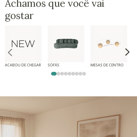
Achamos que você vai
gostar
ACABOU DE CHEGAR
SOFÁS
MESAS DE CENTRO
T