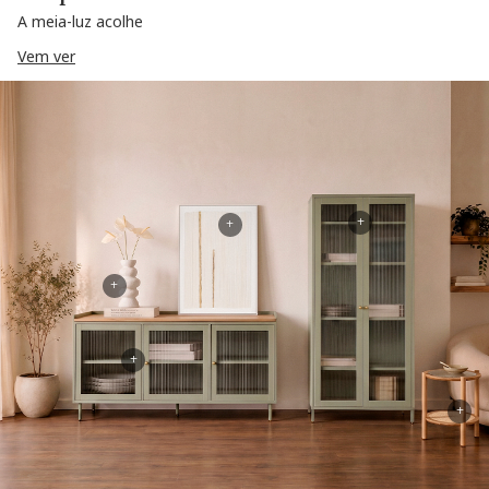
A meia-luz acolhe
Vem ver
+
+
+
+
+