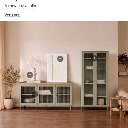
A meia-luz acolhe
Vem ver
+
+
+
+
+