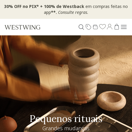
30% OFF no PIX* + 100% de Westback
em compras feitas no
app
**.
Consulte regras.
Pequenos rituais
Grandes mudanças