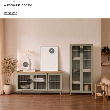
A meia-luz acolhe
Vem ver
+
+
+
+
+