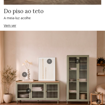
Do piso ao teto
A meia-luz acolhe
Vem ver
+
+
+
+
+