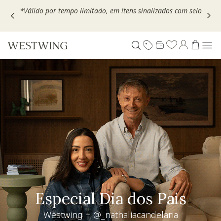
Escolha seu VOUCHER e ganhe até 30% OFF*: use
MOVEL30,
TEXTIL30 OU DECOR20
Living desejo
+30% OFF extra