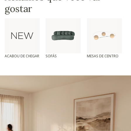
gostar
ACABOU DE CHEGAR
SOFÁS
MESAS DE CENTRO
T