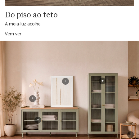
Do piso ao teto
A meia-luz acolhe
Vem ver
+
+
+
+
+