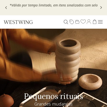
Escolha seu VOUCHER e ganhe até 30% OFF*: use
MOVEL30,
TEXTIL30 OU DECOR20
Pequenos rituais
Grandes mudanças