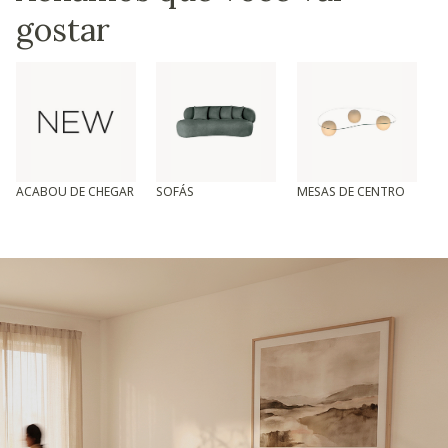
gostar
ACABOU DE CHEGAR
SOFÁS
MESAS DE CENTRO
T