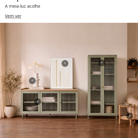
A meia-luz acolhe
Vem ver
+
+
+
+
+