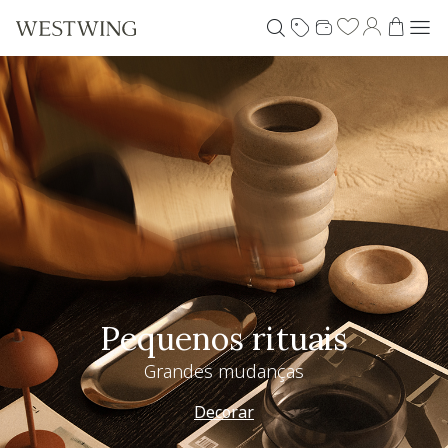
Especial Dia dos Pais
Westwing + @_nathaliacandelaria
Vem ver