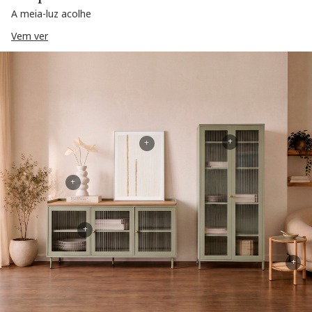
A meia-luz acolhe
Vem ver
+
+
+
+
+