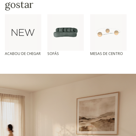
gostar
ACABOU DE CHEGAR
SOFÁS
MESAS DE CENTRO
T