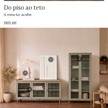
Do piso ao teto
A meia-luz acolhe
Vem ver
+
+
+
+
+