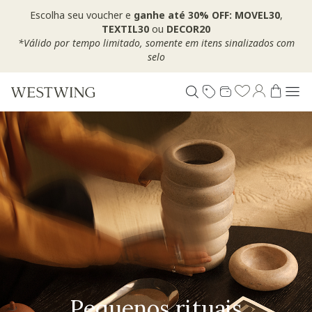
Escolha seu voucher e
ganhe até 30% OFF: MOVEL30
,
TEXTIL30
ou
DECOR20
*Válido por tempo limitado, somente em itens sinalizados com
selo
Pequenos rituais