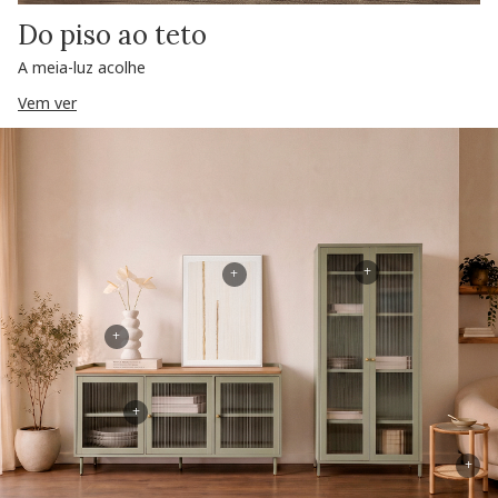
Do piso ao teto
A meia-luz acolhe
Vem ver
+
+
+
+
+