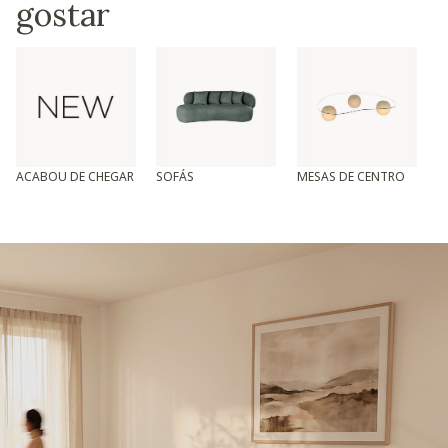
gostar
ACABOU DE CHEGAR
SOFÁS
MESAS DE CENTRO
T