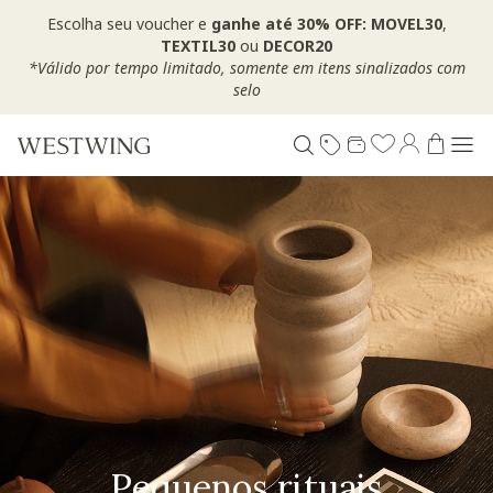
Escolha seu voucher e
ganhe até 30% OFF: MOVEL30
,
TEXTIL30
ou
DECOR20
*Válido por tempo limitado, somente em itens sinalizados com
selo
Pequenos rituais