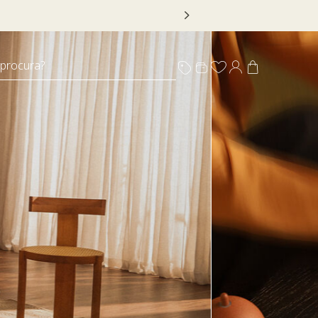
 DECOR20
 procura?