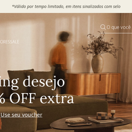
 seu VOUCHER e ganhe até 30% OFF*: use
MOVEL30, TEXTIL30 OU
O que você
DORES
SALE
Pequenos rituais
Grandes mudanças
Decorar