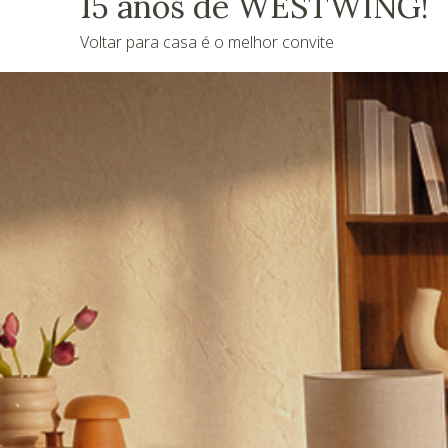
15 anos de WESTWING!
Voltar para casa é o melhor convite