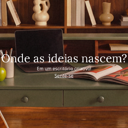
Onde as ideias nascem?
Em um escritório criativo!
Sente-se