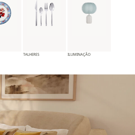
TALHERES
ILUMINAÇÃO
ALMOFADAS