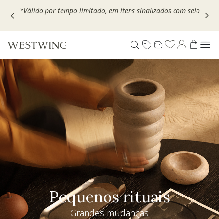
Escolha seu VOUCHER e ganhe até 30% OFF*: use
MOVEL30,
TEXTIL30 OU DECOR20
Pequenos rituais
Grandes mudanças