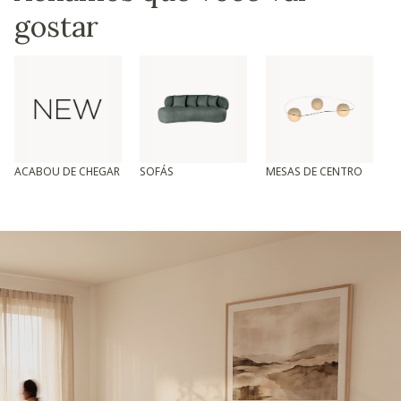
gostar
ACABOU DE CHEGAR
SOFÁS
MESAS DE CENTRO
T