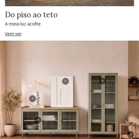
Do piso ao teto
A meia-luz acolhe
Vem ver
+
+
+
+
+